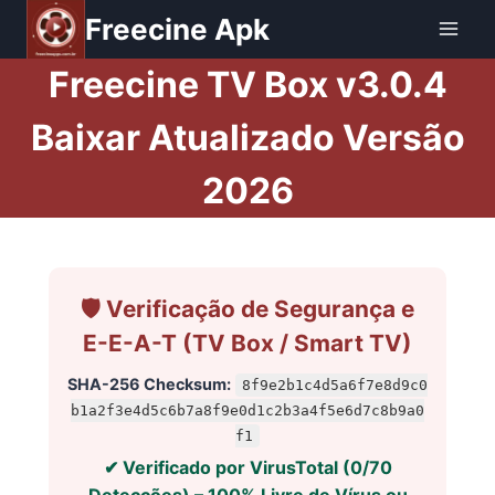
Pular
Freecine Apk
para
o
Freecine TV Box v3.0.4
Conteúdo
Baixar Atualizado Versão
202
6
🛡️ Verificação de Segurança e
E-E-A-T (TV Box / Smart TV)
SHA-256 Checksum:
8f9e2b1c4d5a6f7e8d9c0
b1a2f3e4d5c6b7a8f9e0d1c2b3a4f5e6d7c8b9a0
f1
✔ Verificado por VirusTotal (0/70
Detecções) – 100% Livre de Vírus ou