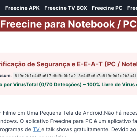
Freecine APK
Freecine TV BOX
Freecine PC
Fre
Freecine para Notebook / PC
erificação de Segurança e E-E-A-T (PC / Not
ksum:
8f9e2b1c4d5a6f7e8d9c0b1a2f3e4d5c6b7a8f9e0d1c2b3a4f
do por VirusTotal (0/70 Detecções) – 100% Livre de Vírus
r Filme Em Uma Pequena Tela de Android.Não há necess
indows. O aplicativo Freecine para PC é um aplicativo
 programas de
TV
e talk shows gratuitamente. Devido 