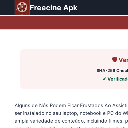
Pular
Freecine Apk
para
o
Conteúdo
🛡️ V
SHA-256 Chec
✔ Verifica
Alguns de Nós Podem Ficar Frustados Ao Assisti
ser instalado no seu laptop, notebook e PC do W
ampla variedade de conteúdo, incluindo filmes,