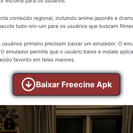
hor escolha para os usuários.
enta conteúdo regional, incluindo anime japonês e dram
 pacote tudo-em-um para os usuários que buscam filmes
s usuários primeiro precisam baixar um emulador. O emu
 O emulador permite que o usuário baixe e instale apli
eúdo favorito em telas maiores.
Baixar Freecine Apk