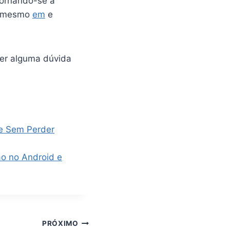
tornando-se a
je mesmo
em
e
ver alguma dúvida
ne Sem Perder
ão no Android e
PRÓXIMO