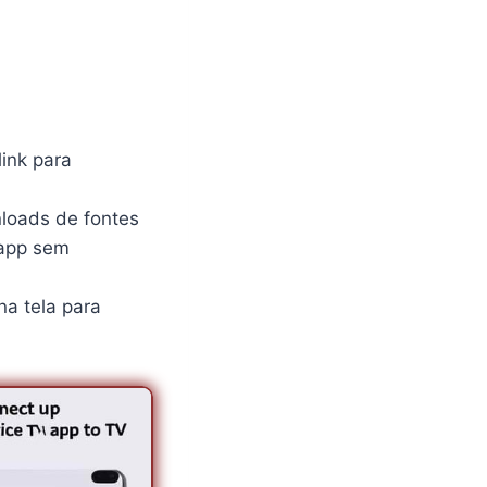
link para
nloads de fontes
 app sem
na tela para