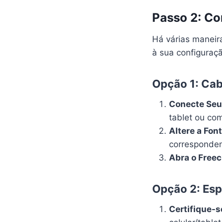
Passo 2: Co
Há várias maneir
à sua configuraç
Opção 1: Ca
Conecte Seu 
tablet ou co
Altere a Fon
corresponden
Abra o Freec
Opção 2: Esp
Certifique-