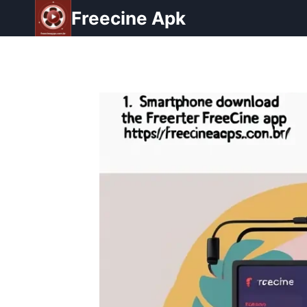
Pular
Freecine Apk
para
o
Conteúdo