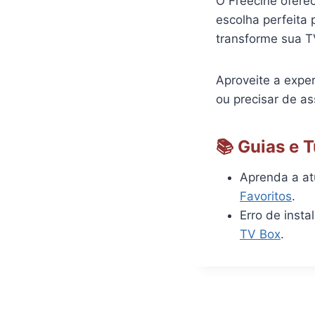
O Freecine ofere
escolha perfeita 
transforme sua T
Aproveite a exper
ou precisar de as
📚 Guias e 
Aprenda a atu
Favoritos
.
Erro de inst
TV Box
.
Navegação