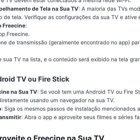
et e TV devem estar conectados à mesma rede Wi-Fi.
spelhamento de Tela na Sua TV
: A maioria das TVs mo
 de tela. Verifique as configurações da sua TV e ative 
o Freecine
:
pp Freecine.
one de transmissão (geralmente encontrado no app) par
 sua TV na lista, e o conteúdo será exibido na tela gra
roid TV ou Fire Stick
cine na Sua TV
: Se você tem uma Android TV ou Fire St
diretamente usando um navegador na sua TV.
p
: Siga os mesmos passos de instalação mencionados 
ansmitir
: Abra o app e aproveite seus filmes e séries fa
roveite o Freecine na Sua TV