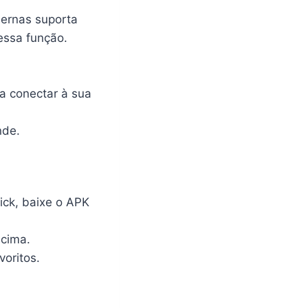
dernas suporta
essa função.
a conectar à sua
nde.
ick, baixe o APK
acima.
voritos.