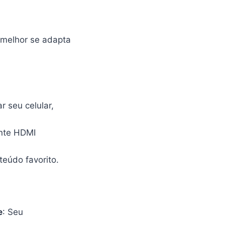
 melhor se adapta
 seu celular,
onte HDMI
teúdo favorito.
e
: Seu