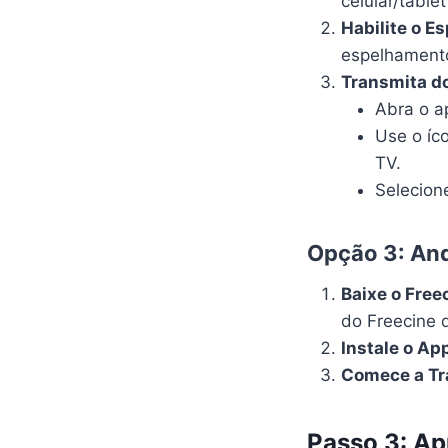
celular/tabl
Habilite o E
espelhamento
Transmita d
Abra o a
Use o íc
TV.
Selecione
Opção 3: And
Baixe o Free
do Freecine 
Instale o Ap
Comece a Tr
Passo 3: Ap